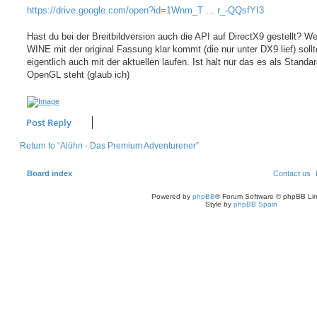
https://drive.google.com/open?id=1Wnm_T ... r_-QQsfYI3
Hast du bei der Breitbildversion auch die API auf DirectX9 gestellt? W
WINE mit der original Fassung klar kommt (die nur unter DX9 lief) sollt
eigentlich auch mit der aktuellen laufen. Ist halt nur das es als Standar
OpenGL steht (glaub ich)
Post Reply
Return to “Alühn - Das Premium Adventurener”
Board index
Contact us
Powered by
phpBB
® Forum Software © phpBB Lim
Style by
phpBB Spain