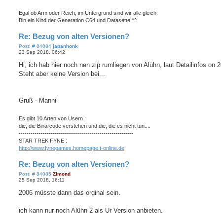
Egal ob Arm oder Reich, im Untergrund sind wir alle gleich.
Bin ein Kind der Generation C64 und Datasette ^^
Re: Bezug von alten Versionen?
P
Post: # 84084
japanhonk
o
23 Sep 2018, 06:42
s
t
Hi, ich hab hier noch nen zip rumliegen von Alühn, laut Detailinfos on 
Steht aber keine Version bei...
Gruß - Manni
Es gibt 10 Arten von Usern :
die, die Binärcode verstehen und die, die es nicht tun....
----------------------------------------------------------
STAR TREK FYNE :
http://www.fynegames.homepage.t-online.de
Re: Bezug von alten Versionen?
P
Post: # 84085
Zimond
o
25 Sep 2018, 16:11
s
t
2006 müsste dann das orginal sein.
ich kann nur noch Alühn 2 als Ur Version anbieten.