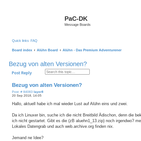
S
PaC-DK
Message Boards
Quick links
FAQ
Board index
Alühn Board
Alühn - Das Premium Adventurener
Bezug von alten Versionen?
Search
Advanced search
Post Reply
Bezug von alten Versionen?
P
Post: # 84083
layer8
o
20 Sep 2018, 14:05
s
t
Hallo, aktuell habe ich mal wieder Lust auf Alühn eins und zwei.
Da ich Linuxer bin, suche ich die nicht Breitbild Ädischon, denn die 
ich nicht gestartet. Gibt es die (zB aluehn1_13.zip) noch irgendwo? me
Lokales Datengrab und auch web.archive.org finden nix.
Jemand ne Idee?