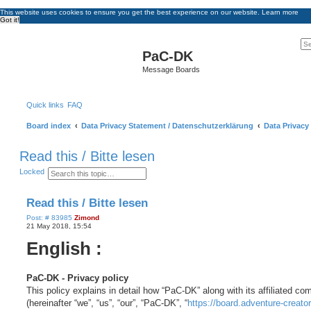
This website uses cookies to ensure you get the best experience on our website.
Learn more
Got it!
PaC-DK
Message Boards
Quick links
FAQ
Board index
Data Privacy Statement / Datenschutzerklärung
Data Privacy
Read this / Bitte lesen
S
A
Locked
e
d
a
v
r
a
Read this / Bitte lesen
c
n
h
c
P
Post: # 83985
Zimond
e
o
21 May 2018, 15:54
d
s
s
English :
t
e
a
r
c
PaC-DK - Privacy policy
h
This policy explains in detail how “PaC-DK” along with its affiliated c
(hereinafter “we”, “us”, “our”, “PaC-DK”, “
https://board.adventure-creato