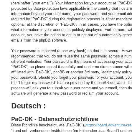
(hereinafter “your email”). Your information for your account at “PaC-DK
protected by data-protection laws applicable in the country that hosts 
information beyond your user name, your password, and your email ad
required by “PaC-DK” during the registration process is either mandator
optional, at the discretion of “PaC-DK”. In all cases, you have the optio
what information in your account is publicly displayed. Furthermore, wi
account, you have the option to opt-in or opt-out of automatically gene
emails from the phpBB software.
Your password is ciphered (a one-way hash) so that it is secure. Howeve
recommended that you do not reuse the same password across a num
different websites. Your password is the means of accessing your acc
“PaC-DK”, so please guard it carefully and under no circumstance will
affiliated with “PaC-DK”, phpBB or another 3rd party, legitimately ask y
your password. Should you forget your password for your account, yo
the “I forgot my password” feature provided by the phpBB software. Th
process will ask you to submit your user name and your email, then t
software will generate a new password to reclaim your account.
Deutsch :
PaC-DK - Datenschutzrichtlinie
Diese Richtlinie beschreibt, wie „PaC-DK“ („
https://board.adventure-cr
“) und ggf. verbundene Institutionen (im Folgenden „das Board“) und p