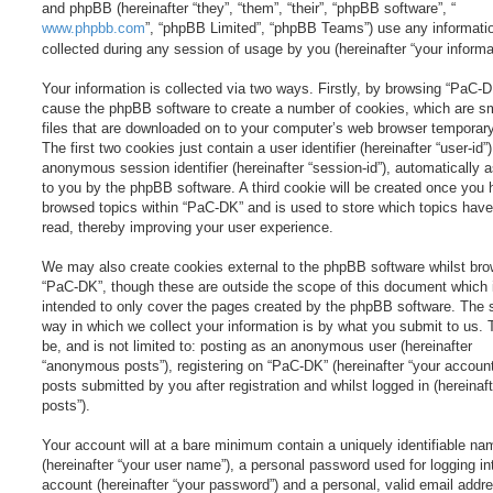
and phpBB (hereinafter “they”, “them”, “their”, “phpBB software”, “
www.phpbb.com
”, “phpBB Limited”, “phpBB Teams”) use any informati
collected during any session of usage by you (hereinafter “your informat
Your information is collected via two ways. Firstly, by browsing “PaC-DK
cause the phpBB software to create a number of cookies, which are sm
files that are downloaded on to your computer’s web browser temporary 
The first two cookies just contain a user identifier (hereinafter “user-id”
anonymous session identifier (hereinafter “session-id”), automatically 
to you by the phpBB software. A third cookie will be created once you
browsed topics within “PaC-DK” and is used to store which topics hav
read, thereby improving your user experience.
We may also create cookies external to the phpBB software whilst bro
“PaC-DK”, though these are outside the scope of this document which 
intended to only cover the pages created by the phpBB software. The
way in which we collect your information is by what you submit to us. 
be, and is not limited to: posting as an anonymous user (hereinafter
“anonymous posts”), registering on “PaC-DK” (hereinafter “your account
posts submitted by you after registration and whilst logged in (hereinaft
posts”).
Your account will at a bare minimum contain a uniquely identifiable na
(hereinafter “your user name”), a personal password used for logging in
account (hereinafter “your password”) and a personal, valid email addr