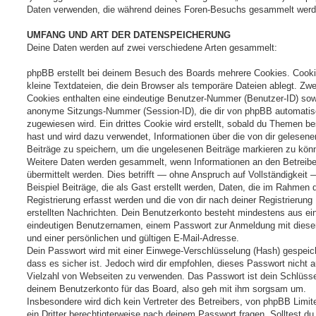
Daten verwenden, die während deines Foren-Besuchs gesammelt werd
UMFANG UND ART DER DATENSPEICHERUNG
Deine Daten werden auf zwei verschiedene Arten gesammelt:
phpBB erstellt bei deinem Besuch des Boards mehrere Cookies. Cooki
kleine Textdateien, die dein Browser als temporäre Dateien ablegt. Zwe
Cookies enthalten eine eindeutige Benutzer-Nummer (Benutzer-ID) sow
anonyme Sitzungs-Nummer (Session-ID), die dir von phpBB automati
zugewiesen wird. Ein drittes Cookie wird erstellt, sobald du Themen b
hast und wird dazu verwendet, Informationen über die von dir gelesene
Beiträge zu speichern, um die ungelesenen Beiträge markieren zu kön
Weitere Daten werden gesammelt, wenn Informationen an den Betreibe
übermittelt werden. Dies betrifft — ohne Anspruch auf Vollständigkeit
Beispiel Beiträge, die als Gast erstellt werden, Daten, die im Rahmen 
Registrierung erfasst werden und die von dir nach deiner Registrierung
erstellten Nachrichten. Dein Benutzerkonto besteht mindestens aus e
eindeutigen Benutzernamen, einem Passwort zur Anmeldung mit dies
und einer persönlichen und gültigen E-Mail-Adresse.
Dein Passwort wird mit einer Einwege-Verschlüsselung (Hash) gespeich
dass es sicher ist. Jedoch wird dir empfohlen, dieses Passwort nicht a
Vielzahl von Webseiten zu verwenden. Das Passwort ist dein Schlüsse
deinem Benutzerkonto für das Board, also geh mit ihm sorgsam um.
Insbesondere wird dich kein Vertreter des Betreibers, von phpBB Limit
ein Dritter berechtigterweise nach deinem Passwort fragen. Solltest du