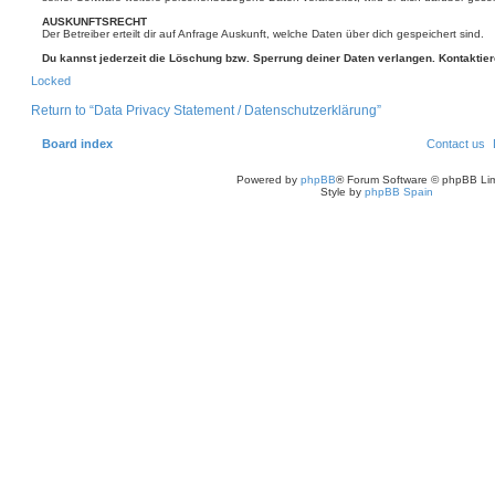
AUSKUNFTSRECHT
Der Betreiber erteilt dir auf Anfrage Auskunft, welche Daten über dich gespeichert sind.
Du kannst jederzeit die Löschung bzw. Sperrung deiner Daten verlangen. Kontaktiere 
T
Locked
o
p
Return to “Data Privacy Statement / Datenschutzerklärung”
Board index
Contact us
Powered by
phpBB
® Forum Software © phpBB Lim
Style by
phpBB Spain