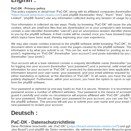
m
o
PaC-DK - Privacy policy
n
This policy explains in detail how “PaC-DK” along with its affiliated companies (hereinafter
d
“
https://board.adventure-creator.com
”) and phpBB (hereinafter “they”, “them”, “their”, “ph
Limited”, “phpBB Teams”) use any information collected during any session of usage by yo
Your information is collected via two ways. Firstly, by browsing “PaC-DK” will cause the 
cookies, which are small text files that are downloaded on to your computer’s web browser 
contain a user identifier (hereinafter “user-id”) and an anonymous session identifier (herei
to you by the phpBB software. A third cookie will be created once you have browsed topi
which topics have been read, thereby improving your user experience.
We may also create cookies external to the phpBB software whilst browsing “PaC-DK”, th
document which is intended to only cover the pages created by the phpBB software. The
information is by what you submit to us. This can be, and is not limited to: posting as 
posts”), registering on “PaC-DK” (hereinafter “your account”) and posts submitted by you a
(hereinafter “your posts”).
Your account will at a bare minimum contain a uniquely identifiable name (hereinafter “
for logging into your account (hereinafter “your password”) and a personal, valid email add
information for your account at “PaC-DK” is protected by data-protection laws applicable 
information beyond your user name, your password, and your email address required by “
either mandatory or optional, at the discretion of “PaC-DK”. In all cases, you have the op
publicly displayed. Furthermore, within your account, you have the option to opt-in or op
from the phpBB software.
Your password is ciphered (a one-way hash) so that it is secure. However, it is recomm
password across a number of different websites. Your password is the means of accessi
guard it carefully and under no circumstance will anyone affiliated with “PaC-DK”, phpBB o
for your password. Should you forget your password for your account, you can use the “I
the phpBB software. This process will ask you to submit your user name and your email,
new password to reclaim your account.
Deutsch :
PaC-DK - Datenschutzrichtlinie
Diese Richtlinie beschreibt, wie „PaC-DK“ („
https://board.adventure-creator.com
“) und ggf
„das Board“) und phpBB die Daten verwenden, die während deines Foren-Besuchs ges