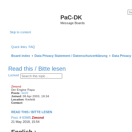
PaC-DK
Message Boards
Skip to content
Quick links
FAQ
Board index
Data Privacy Statement / Datenschutzerklärung
Data Privacy
Read this / Bitte lesen
S
A
Locked
e
d
a
v
r
a
Zimond
c
n
Der Engine Papa
h
c
Posts:
3420
e
Joined:
06 Apr 2003, 19:34
Location:
d
Krefeld
Contact:
s
C
e
o
a
READ THIS / BITTE LESEN
n
r
t
c
P
Post: # 83985
Zimond
a
h
o
21 May 2018, 15:54
c
t
s
Z
t
English :
i