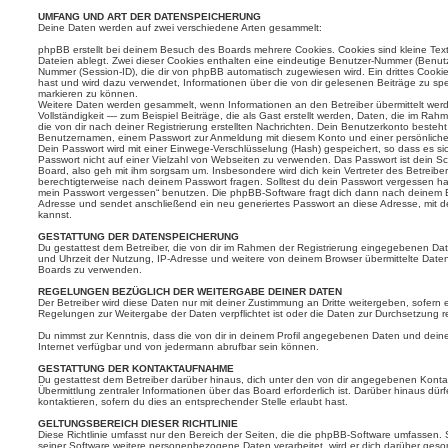
UMFANG UND ART DER DATENSPEICHERUNG
Deine Daten werden auf zwei verschiedene Arten gesammelt:
phpBB erstellt bei deinem Besuch des Boards mehrere Cookies. Cookies sind kleine Text
Dateien ablegt. Zwei dieser Cookies enthalten eine eindeutige Benutzer-Nummer (Benut
Nummer (Session-ID), die dir von phpBB automatisch zugewiesen wird. Ein drittes Cookie
hast und wird dazu verwendet, Informationen über die von dir gelesenen Beiträge zu sp
markieren zu können.
Weitere Daten werden gesammelt, wenn Informationen an den Betreiber übermittelt werd
Vollständigkeit — zum Beispiel Beiträge, die als Gast erstellt werden, Daten, die im Rah
die von dir nach deiner Registrierung erstellten Nachrichten. Dein Benutzerkonto beste
Benutzernamen, einem Passwort zur Anmeldung mit diesem Konto und einer persönlichen
Dein Passwort wird mit einer Einwege-Verschlüsselung (Hash) gespeichert, so dass es sic
Passwort nicht auf einer Vielzahl von Webseiten zu verwenden. Das Passwort ist dein S
Board, also geh mit ihm sorgsam um. Insbesondere wird dich kein Vertreter des Betreiber
berechtigterweise nach deinem Passwort fragen. Solltest du dein Passwort vergessen ha
mein Passwort vergessen“ benutzen. Die phpBB-Software fragt dich dann nach deinem 
Adresse und sendet anschließend ein neu generiertes Passwort an diese Adresse, mit 
kannst.
GESTATTUNG DER DATENSPEICHERUNG
Du gestattest dem Betreiber, die von dir im Rahmen der Registrierung eingegebenen Da
und Uhrzeit der Nutzung, IP-Adresse und weitere von deinem Browser übermittelte Daten
Boards zu verwenden.
REGELUNGEN BEZÜGLICH DER WEITERGABE DEINER DATEN
Der Betreiber wird diese Daten nur mit deiner Zustimmung an Dritte weitergeben, sofern e
Regelungen zur Weitergabe der Daten verpflichtet ist oder die Daten zur Durchsetzung rec
Du nimmst zur Kenntnis, dass die von dir in deinem Profil angegebenen Daten und deine
Internet verfügbar und von jedermann abrufbar sein können.
GESTATTUNG DER KONTAKTAUFNAHME
Du gestattest dem Betreiber darüber hinaus, dich unter den von dir angegebenen Kontak
Übermittlung zentraler Informationen über das Board erforderlich ist. Darüber hinaus dü
kontaktieren, sofern du dies an entsprechender Stelle erlaubt hast.
GELTUNGSBEREICH DIESER RICHTLINIE
Diese Richtlinie umfasst nur den Bereich der Seiten, die die phpBB-Software umfassen. 
seiner Software weitere personenbezogene Daten verarbeitet, wird er dich darüber geson