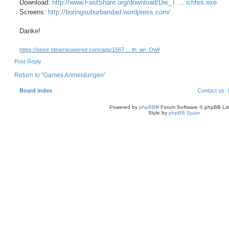
Download:
http://www.FastShare.org/download/Die_T ... ichtes.exe
Screens:
http://boringsuburbandad.wordpress.com/
Danke!
https://store.steampowered.com/app/1567 ... th_an_Owl/
Post Reply
Return to “Games Anmeldungen”
Board index
Contact us
Powered by
phpBB
® Forum Software © phpBB Lim
Style by
phpBB Spain