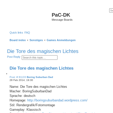
PaC-DK
Message Boards
Quick links
FAQ
Board index
Sonstiges
Games Anmeldungen
Die Tore des magischen Lichtes
S
A
Post Reply
e
d
a
v
r
a
Die Tore des magischen Lichtes
c
n
h
c
e
Q
P
Post: # 81133
Boring Suburban Dad
d
u
o
28 Feb 2014, 19:30
s
s
o
e
t
Name: Die Tore des magischen Lichtes
a
t
r
e
Macher: BoringSuburbanDad
c
Sprache: deutsch
h
Homepage:
http://boringsuburbandad.wordpress.com/
Stil: Rendergrafik/Fotomontage
Gameplay: Klassisch