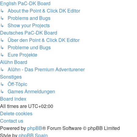
English PaC-DK Board
↳ About the Point & Click DK Editor
↳ Problems and Bugs
↳ Show your Projects
Deutsches PaC-DK Board
↳ Über den Point & Click DK Editor
↳ Probleme und Bugs
↳ Eure Projekte
Alühn Board
↳ Alühn - Das Premium Adventurener
Sonstiges
↳ Ôff-Tôpic
↳ Games Anmeldungen
Board index
All times are
UTC+02:00
Delete cookies
Contact us
Powered by
phpBB
® Forum Software © phpBB Limited
Style by
phpBB Spain