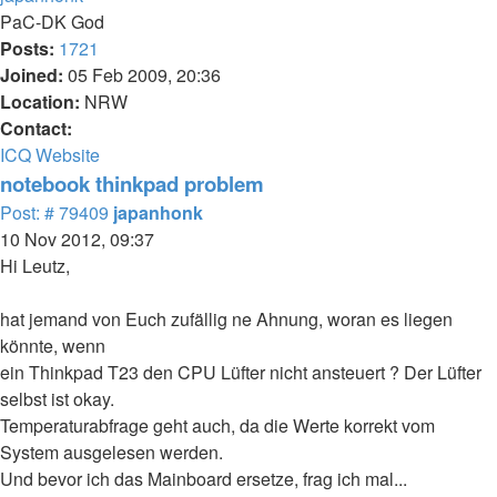
PaC-DK God
Posts:
1721
Joined:
05 Feb 2009, 20:36
Location:
NRW
Contact:
Contact
ICQ
Website
japanhonk
notebook thinkpad problem
Quote
Post
Post: # 79409
japanhonk
10 Nov 2012, 09:37
Hi Leutz,
hat jemand von Euch zufällig ne Ahnung, woran es liegen
könnte, wenn
ein Thinkpad T23 den CPU Lüfter nicht ansteuert ? Der Lüfter
selbst ist okay.
Temperaturabfrage geht auch, da die Werte korrekt vom
System ausgelesen werden.
Und bevor ich das Mainboard ersetze, frag ich mal...