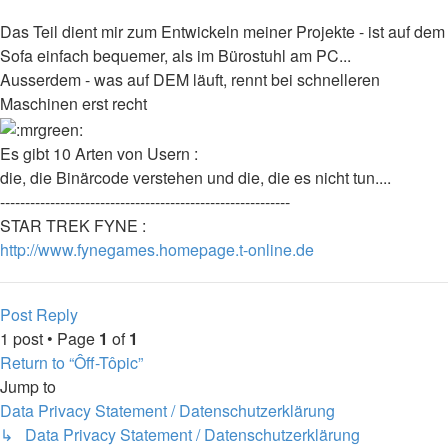
Das Teil dient mir zum Entwickeln meiner Projekte - ist auf dem
Sofa einfach bequemer, als im Bürostuhl am PC...
Ausserdem - was auf DEM läuft, rennt bei schnelleren
Maschinen erst recht
Es gibt 10 Arten von Usern :
die, die Binärcode verstehen und die, die es nicht tun....
----------------------------------------------------------
STAR TREK FYNE :
http://www.fynegames.homepage.t-online.de
Top
Post Reply
1 post • Page
1
of
1
Return to “Ôff-Tôpic”
Jump to
Data Privacy Statement / Datenschutzerklärung
↳ Data Privacy Statement / Datenschutzerklärung