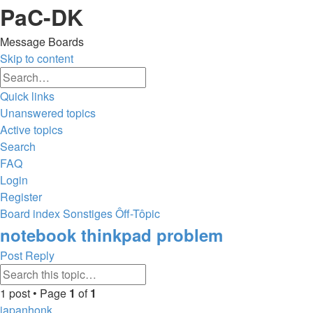
PaC-DK
Message Boards
Skip to content
Advanced
Search
search
Quick links
Unanswered topics
Active topics
Search
FAQ
Login
Register
Board index
Sonstiges
Ôff-Tôpic
Search
notebook thinkpad problem
Post Reply
Advanced
Search
search
1 post • Page
1
of
1
japanhonk