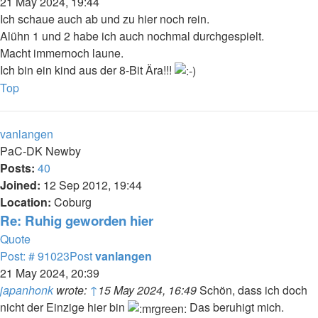
21 May 2024, 19:44
Ich schaue auch ab und zu hier noch rein.
Alühn 1 und 2 habe ich auch nochmal durchgespielt.
Macht immernoch laune.
Ich bin ein kind aus der 8-Bit Ära!!!
Top
vanlangen
PaC-DK Newby
Posts:
40
Joined:
12 Sep 2012, 19:44
Location:
Coburg
Re: Ruhig geworden hier
Quote
Post: # 91023
Post
vanlangen
21 May 2024, 20:39
japanhonk
wrote:
↑
15 May 2024, 16:49
Schön, dass ich doch
nicht der Einzige hier bin
Das beruhigt mich.