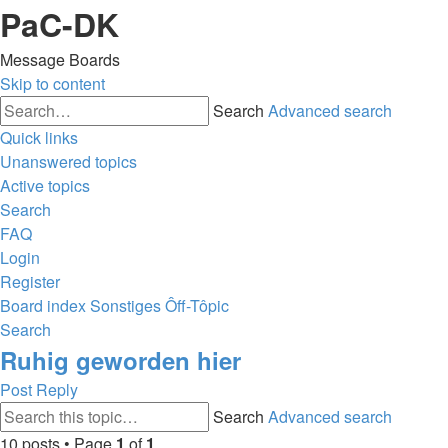
PaC-DK
Message Boards
Skip to content
Search
Advanced search
Quick links
Unanswered topics
Active topics
Search
FAQ
Login
Register
Board index
Sonstiges
Ôff-Tôpic
Search
Ruhig geworden hier
Post Reply
Search
Advanced search
10 posts • Page
1
of
1