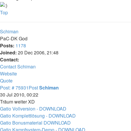
Top
Schiman
PaC-DK God
Posts:
1178
Joined:
20 Dec 2006, 21:48
Contact:
Contact Schiman
Website
Quote
Post: # 75931
Post
Schiman
30 Jul 2010, 00:22
Träum weiter XD
Gatio Vollversion - DOWNLOAD
Gatio Komplettlösung - DOWNLOAD
Gatio Bonusmaterial DOWNLOAD
Gatio Kampfsystem-Demo - DOWNLOAD