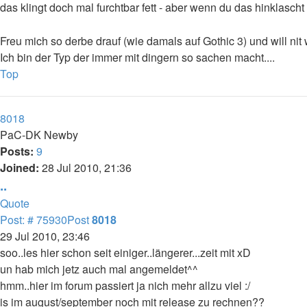
das klingt doch mal furchtbar fett - aber wenn du das hinklascht
Freu mich so derbe drauf (wie damals auf Gothic 3) und will nit
Ich bin der Typ der immer mit dingern so sachen macht....
Top
8018
PaC-DK Newby
Posts:
9
Joined:
28 Jul 2010, 21:36
..
Quote
Post: # 75930
Post
8018
29 Jul 2010, 23:46
soo..les hier schon seit einiger..längerer...zeit mit xD
un hab mich jetz auch mal angemeldet^^
hmm..hier im forum passiert ja nich mehr allzu viel :/
is im august/september noch mit release zu rechnen??