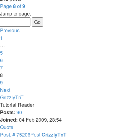
Page
8
of
9
Jump to page:
Previous
1
…
5
6
7
8
9
Next
GrizzlyTnT
Tutorial Reader
Posts:
90
Joined:
04 Feb 2009, 23:54
Quote
Post: # 75206
Post
GrizzlyTnT