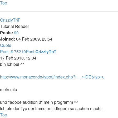
Top
GrizzlyTnT
Tutorial Reader
Posts:
90
Joined:
04 Feb 2009, 23:54
Quote
Post: # 75210
Post
GrizzlyTnT
17 Feb 2010, 12:04
bin ich bei ^^
http://www.monacor.de/typo3/index.php?i ... r=DE&typ=u
mein mic
und "adobe audition 3" mein programm ^^
Ich bin der Typ der immer mit dingern so sachen macht....
Top