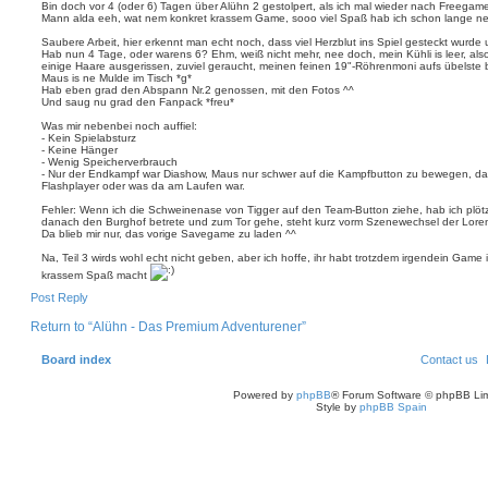
Bin doch vor 4 (oder 6) Tagen über Alühn 2 gestolpert, als ich mal wieder nach Freegam
Mann alda eeh, wat nem konkret krassem Game, sooo viel Spaß hab ich schon lange ne
Saubere Arbeit, hier erkennt man echt noch, dass viel Herzblut ins Spiel gesteckt wur
Hab nun 4 Tage, oder warens 6? Ehm, weiß nicht mehr, nee doch, mein Kühli is leer, als
einige Haare ausgerissen, zuviel geraucht, meinen feinen 19"-Röhrenmoni aufs übelste 
Maus is ne Mulde im Tisch *g*
Hab eben grad den Abspann Nr.2 genossen, mit den Fotos ^^
Und saug nu grad den Fanpack *freu*
Was mir nebenbei noch auffiel:
- Kein Spielabsturz
- Keine Hänger
- Wenig Speicherverbrauch
- Nur der Endkampf war Diashow, Maus nur schwer auf die Kampfbutton zu bewegen, da
Flashplayer oder was da am Laufen war.
Fehler: Wenn ich die Schweinenase von Tigger auf den Team-Button ziehe, hab ich plöt
danach den Burghof betrete und zum Tor gehe, steht kurz vorm Szenewechsel der Lore
Da blieb mir nur, das vorige Savegame zu laden ^^
Na, Teil 3 wirds wohl echt nicht geben, aber ich hoffe, ihr habt trotzdem irgendein Game
krassem Spaß macht
T
Post Reply
o
p
Return to “Alühn - Das Premium Adventurener”
Board index
Contact us
Powered by
phpBB
® Forum Software © phpBB Lim
Style by
phpBB Spain