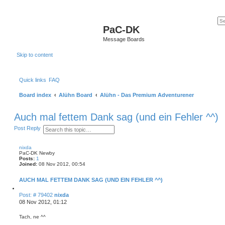
PaC-DK
Message Boards
Skip to content
Quick links
FAQ
Board index
Alühn Board
Alühn - Das Premium Adventurener
Auch mal fettem Dank sag (und ein Fehler ^^)
S
A
Post Reply
e
d
a
v
r
a
nixda
c
n
PaC-DK Newby
h
c
Posts:
1
e
Joined:
08 Nov 2012, 00:54
d
s
AUCH MAL FETTEM DANK SAG (UND EIN FEHLER ^^)
e
a
Q
u
r
P
Post: # 79402
nixda
o
c
o
08 Nov 2012, 01:12
t
h
s
e
t
Tach, ne ^^