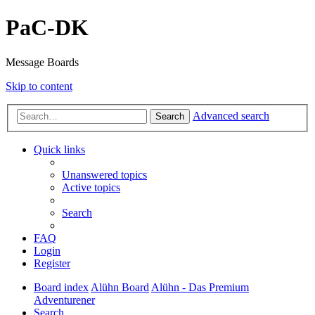
PaC-DK
Message Boards
Skip to content
Advanced search
Search
Quick links
Unanswered topics
Active topics
Search
FAQ
Login
Register
Board index
Alühn Board
Alühn - Das Premium
Adventurener
Search