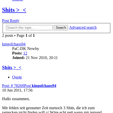
Shits >_<
Post Reply
Advanced search
Search
2 posts • Page
1
of
1
kingofchaos94
PaC-DK Newby
Posts:
12
Joined:
21 Nov 2010, 20:11
Shits >_<
Quote
Post: # 78269
Post
kingofchaos94
10 Jun 2011, 17:56
Hallo zusammen,
Mir fehlen seit geraumer Zeit nurnoch 3 Shits, die ich zum
verrecken nicht finden will =/ Wäre echt nett wenn mir jemand