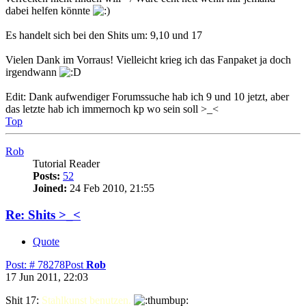
dabei helfen könnte
Es handelt sich bei den Shits um: 9,10 und 17
Vielen Dank im Vorraus! Vielleicht krieg ich das Fanpaket ja doch
irgendwann
Edit: Dank aufwendiger Forumssuche hab ich 9 und 10 jetzt, aber
das letzte hab ich immernoch kp wo sein soll >_<
Top
Rob
Tutorial Reader
Posts:
52
Joined:
24 Feb 2010, 21:55
Re: Shits >_<
Quote
Post: # 78278
Post
Rob
17 Jun 2011, 22:03
Shit 17:
Stahlkunst benutzen.