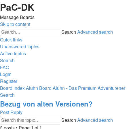
PaC-DK
Message Boards
Skip to content
Search
Advanced search
Quick links
Unanswered topics
Active topics
Search
FAQ
Login
Register
Board index
Alühn Board
Alühn - Das Premium Adventurener
Search
Bezug von alten Versionen?
Post Reply
Search
Advanced search
3 posts • Page
1
of
1