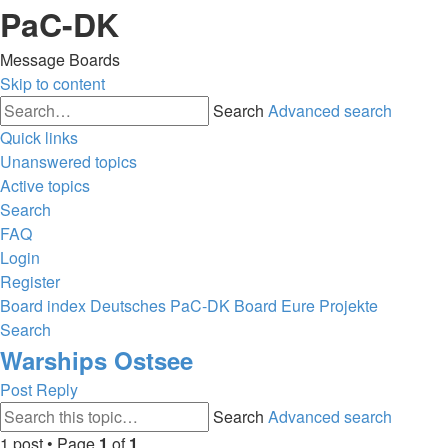
PaC-DK
Message Boards
Skip to content
Search
Advanced search
Quick links
Unanswered topics
Active topics
Search
FAQ
Login
Register
Board index
Deutsches PaC-DK Board
Eure Projekte
Search
Warships Ostsee
Post Reply
Search
Advanced search
1 post • Page
1
of
1