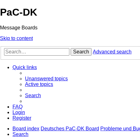
PaC-DK
Message Boards
Skip to content
Search
Advanced search
Quick links
Unanswered topics
Active topics
Search
FAQ
Login
Register
Board index
Deutsches PaC-DK Board
Probleme und Bu
Search