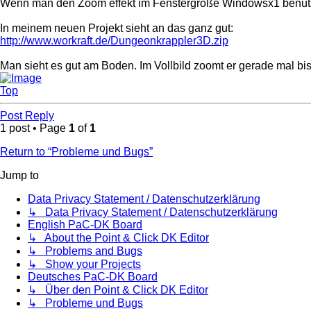
Wenn man den Zoom effekt im Fenstergröße Windowsx1 benutzt 
In meinem neuen Projekt sieht an das ganz gut:
http://www.workraft.de/Dungeonkrappler3D.zip
Man sieht es gut am Boden. Im Vollbild zoomt er gerade mal 
Top
Post Reply
1 post • Page
1
of
1
Return to “Probleme und Bugs”
Jump to
Data Privacy Statement / Datenschutzerklärung
↳ Data Privacy Statement / Datenschutzerklärung
English PaC-DK Board
↳ About the Point & Click DK Editor
↳ Problems and Bugs
↳ Show your Projects
Deutsches PaC-DK Board
↳ Über den Point & Click DK Editor
↳ Probleme und Bugs