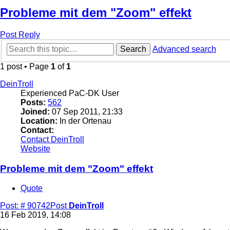
Probleme mit dem "Zoom" effekt
Post Reply
Search
Advanced search
1 post • Page
1
of
1
DeinTroll
Experienced PaC-DK User
Posts:
562
Joined:
07 Sep 2011, 21:33
Location:
In der Ortenau
Contact:
Contact DeinTroll
Website
Probleme mit dem "Zoom" effekt
Quote
Post: # 90742
Post
DeinTroll
16 Feb 2019, 14:08