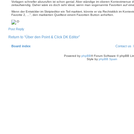
Vorlagen schneller abzurufen ist schon genial. Aber ständige im oberen Kontextmenue d
a
zeitaufwendig. Daher wäre es doch sehr ideal, wenn man sogenannte Favoriten auf ein
j
o
Wenn der Entwickler im Skripteditor ein Teil markiert, könnte er via Rechtsklick im Konte
Favorite 2, ...", den markierten Quelltext einem Favoriten Button anheften.
T
Post Reply
o
p
Return to “Über den Point & Click DK Editor”
Board index
Contact us
Powered by
phpBB
® Forum Software © phpBB Lim
Style by
phpBB Spain