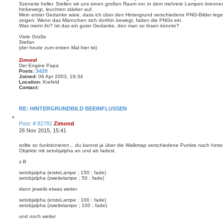
Szenerie heller. Stellen wir uns einen großen Raum vor, in dem mehrere Lampen bren
hinbewegt, leuchten stärker auf.
Mein erster Gedanke wäre, dass ich über den Hintergrund verschiedene PNG-Bilder lege
zeigen. Wenn das Männchen sich dorthin bewegt, faden die PNGs ein.
Was meint ihr? Ist das ein guter Gedanke, den man so lösen könnte?
Viele Grüße
Stefan
(der heute zum ersten Mal hier ist)
Zimond
Der Engine Papa
Posts:
3420
Joined:
06 Apr 2003, 19:34
Location:
Krefeld
Contact:
C
o
n
RE: HINTERGRUNDBILD BEEINFLUSSEN
t
a
Q
P
Post: # 82781
Zimond
c
u
t
o
26 Nov 2015, 15:41
o
Z
s
t
i
e
t
sollte so funktionieren... du kannst ja über die Walkmap verschiedene Punkte nach hin
m
Objekte mit setobjalpha an und ab fadest.
o
n
z.B
d
setobjalpha (ersteLampe ; 150 ; fade)
setobjalpha (zweitelampe ; 50 ; fade)
dann jeweils etwas weiter
setobjalpha (ersteLampe ; 100 ; fade)
setobjalpha (zweitelampe ; 100 ; fade)
und noch weiter