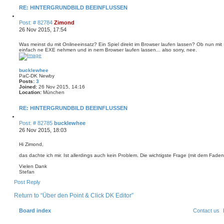
o
n
RE: HINTERGRUNDBILD BEEINFLUSSEN
t
a
Q
P
Post: # 82784
Zimond
c
u
t
o
26 Nov 2015, 17:54
o
Z
s
t
i
e
t
Was meinst du mit Onlineeinsatz? Ein Spiel direkt im Browser laufen lassen? Ob nun mit I
m
einfach ne EXE nehmen und in nem Browser laufen lassen... also sorry, nee.
o
n
d
bucklewhee
PaC-DK Newby
Posts:
3
Joined:
26 Nov 2015, 14:16
Location:
München
RE: HINTERGRUNDBILD BEEINFLUSSEN
Q
P
Post: # 82785
bucklewhee
u
o
26 Nov 2015, 18:03
o
s
t
e
t
Hi Zimond,
das dachte ich mir. Ist allerdings auch kein Problem. Die wichtigste Frage (mit dem Faden 
Vielen Dank
Stefan
Post Reply
Return to “Über den Point & Click DK Editor”
Board index
Contact us