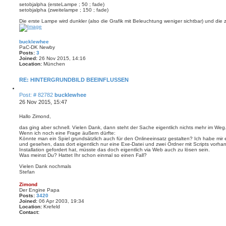
setobjalpha (ersteLampe ; 50 ; fade)
setobjalpha (zweitelampe ; 150 ; fade)
Die erste Lampe wird dunkler (also die Grafik mit Beleuchtung weniger sichtbar) und die zw
bucklewhee
PaC-DK Newby
Posts:
3
Joined:
26 Nov 2015, 14:16
Location:
München
RE: HINTERGRUNDBILD BEEINFLUSSEN
Q
P
Post: # 82782
bucklewhee
u
o
26 Nov 2015, 15:47
o
s
t
e
t
Hallo Zimond,
das ging aber schnell. Vielen Dank, dann steht der Sache eigentlich nichts mehr im Weg
Wenn ich noch eine Frage äußern dürfte:
Könnte man ein Spiel grundsätzlich auch für den Onlineeinsatz gestalten? Ich habe mi
und gesehen, dass dort eigentlich nur eine Exe-Datei und zwei Ordner mit Scripts vorha
Installation gefordert hat, müsste das doch eigentlich via Web auch zu lösen sein.
Was meinst Du? Hattet Ihr schon einmal so einen Fall?
Vielen Dank nochmals
Stefan
Zimond
Der Engine Papa
Posts:
3420
Joined:
06 Apr 2003, 19:34
Location:
Krefeld
Contact:
C