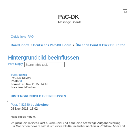
PaC-DK
Message Boards
Quick links
FAQ
Board index
Deutsches PaC-DK Board
Über den Point & Click DK Editor
Hintergrundbild beeinflussen
S
A
Post Reply
e
d
a
v
r
a
bucklewhee
c
n
PaC-DK Newby
h
c
Posts:
3
e
Joined:
26 Nov 2015, 14:16
Location:
München
d
s
e
HINTERGRUNDBILD BEEINFLUSSEN
a
r
Q
c
P
Post: # 82780
bucklewhee
u
h
o
26 Nov 2015, 15:02
o
s
t
e
t
Hallo liebes Forum,
ich plane ein kleines Point & Click-Spiel und habe eine schwierige Aufgabenstellung:
Ein Männchen bewegt sich durch einen 3D-Raum (bisher noch kein Problem). Aber dort, 