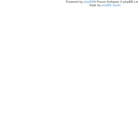
Powered by
phpBB
® Forum Software © phpBB Lim
Style by
phpBB Spain