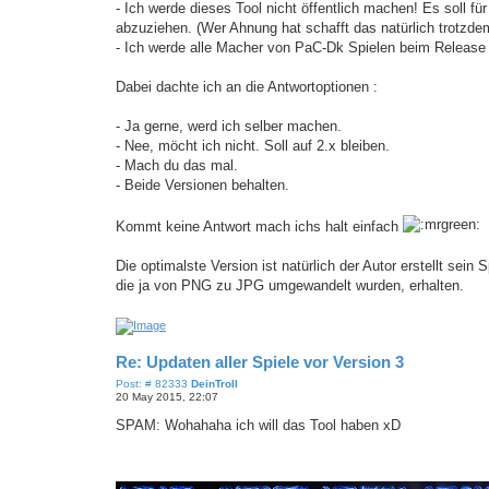
- Ich werde dieses Tool nicht öffentlich machen! Es soll fü
abzuziehen. (Wer Ahnung hat schafft das natürlich trotzde
- Ich werde alle Macher von PaC-Dk Spielen beim Release an
Dabei dachte ich an die Antwortoptionen :
- Ja gerne, werd ich selber machen.
- Nee, möcht ich nicht. Soll auf 2.x bleiben.
- Mach du das mal.
- Beide Versionen behalten.
Kommt keine Antwort mach ichs halt einfach
Die optimalste Version ist natürlich der Autor erstellt sein 
die ja von PNG zu JPG umgewandelt wurden, erhalten.
Re: Updaten aller Spiele vor Version 3
P
Post: # 82333
DeinTroll
o
20 May 2015, 22:07
s
t
SPAM: Wohahaha ich will das Tool haben xD