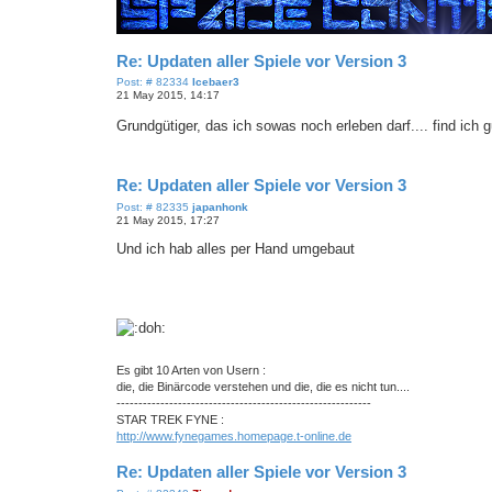
Re: Updaten aller Spiele vor Version 3
P
Post: # 82334
Icebaer3
o
21 May 2015, 14:17
s
t
Grundgütiger, das ich sowas noch erleben darf.... find ich 
Re: Updaten aller Spiele vor Version 3
P
Post: # 82335
japanhonk
o
21 May 2015, 17:27
s
t
Und ich hab alles per Hand umgebaut
Es gibt 10 Arten von Usern :
die, die Binärcode verstehen und die, die es nicht tun....
----------------------------------------------------------
STAR TREK FYNE :
http://www.fynegames.homepage.t-online.de
Re: Updaten aller Spiele vor Version 3