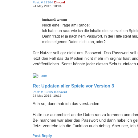
P
Post: # 82364
Zimond
o
24 May 2015, 10:04
s
t
Icebaer3 wrote:
Noch eine Frage am Rande:
Ich hab nun raus wie ich die Inhalte eines erstellten Spi
Dann fragt er ja nach nem Passwort. In der Hilfe steht nu
meine eigenen Daten nicht ran, oder?
Der Nutzer soll gar nicht ans Passwort. Das Passwort soll n
jetzt den Fall das du Medien nicht mehr im orginal hast u
veröffentlichen. Sonst könnte jeder diesen Schutz einfach
Re: Updaten aller Spiele vor Version 3
P
Post: # 82365
Icebaer3
o
24 May 2015, 10:16
s
t
Ach so, dann hab ich das verstanden.
Hatte nur ausprobiert an die Daten ran zu kommen und dan
Bei manchen war aber das Passwort und dann habe ich gem
Jetzt verstehe ich die Funktion auch richtig. Aber nee, ich 
Post Reply