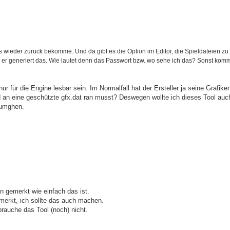
els wieder zurück bekomme. Und da gibt es die Option im Editor, die Spieldateien zu
r, er generiert das. Wie lautet denn das Passwort bzw. wo sehe ich das? Sonst komm
ur für die Engine lesbar sein. Im Normalfall hat der Ersteller ja seine Grafike
nd an eine geschützte gfx.dat ran musst? Deswegen wollte ich dieses Tool auc
 umghen.
n gemerkt wie einfach das ist.
erkt, ich sollte das auch machen.
brauche das Tool (noch) nicht.