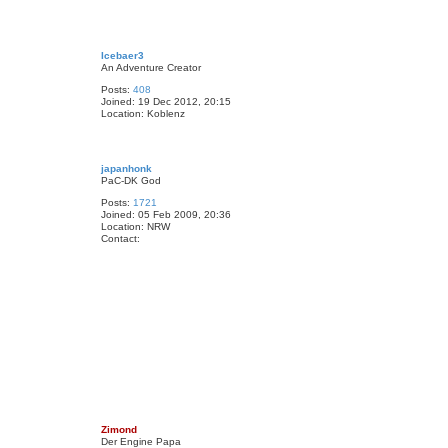
a
c
t
T
D
o
Icebaer3
e
p
An Adventure Creator
i
n
Posts:
408
T
Joined:
19 Dec 2012, 20:15
r
Location:
Koblenz
o
l
l
T
o
japanhonk
p
PaC-DK God
Posts:
1721
Joined:
05 Feb 2009, 20:36
Location:
NRW
Contact:
C
o
n
t
a
c
t
j
a
p
a
n
h
o
T
n
o
k
Zimond
p
Der Engine Papa