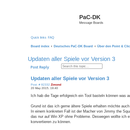
PaC-DK
Message Boards
Quick links
FAQ
Board index
Deutsches PaC-DK Board
Über den Point & Cli
Updaten aller Spiele vor Version 3
Search
Advanced search
Post Reply
Updaten aller Spiele vor Version 3
P
Post: # 82332
Zimond
o
20 May 2015, 19:40
s
t
Ich hab die Tage erfolgreich ein Tool basteln können was a
Grund ist das ich gerne ältere Spiele erhalten möchte auch
In einem konkreten Fall ist der Macher von Jimmy the Squat
das nur auf Win XP ohne Probleme. Deswegen wollte ich ei
konvertieren zu können.