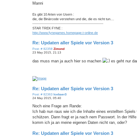
Manni
Es gibt 10 Arten von Usern :
die, die Binärcode verstehen und die, die es nicht tun....
----------------------------------------------------------
STAR TREK FYNE :
http://www.fynegames.homepage.t-online.de
Re: Updaten aller Spiele vor Version 3
P
Post: # 82358
Zimond
o
23 May 2015, 21:13
s
t
das muss man ja auch hier so machen
es geht nur dar
Re: Updaten aller Spiele vor Version 3
P
Post: # 82363
Icebaer3
o
24 May 2015, 05:40
s
t
Noch eine Frage am Rande:
Ich hab nun raus wie ich die Inhalte eines erstellten Spiel
schützen. Dann fragt er ja nach nem Passwort. In der Hilfe
komm ich ja an meine eigenen Daten nicht ran, oder?
Re: Updaten aller Spiele vor Version 3