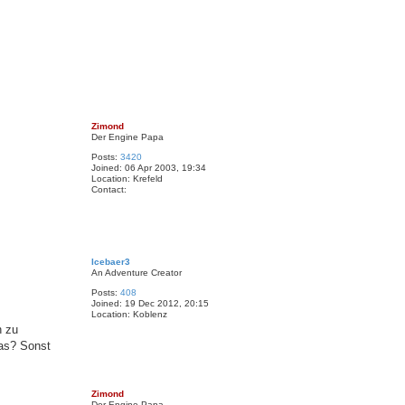
a
n
h
o
n
k
T
o
Zimond
p
Der Engine Papa
Posts:
3420
Joined:
06 Apr 2003, 19:34
Location:
Krefeld
Contact:
C
o
n
t
a
T
c
o
Icebaer3
t
p
An Adventure Creator
Z
i
Posts:
408
m
Joined:
19 Dec 2012, 20:15
o
Location:
Koblenz
n
d
n zu
das? Sonst
T
o
Zimond
p
Der Engine Papa