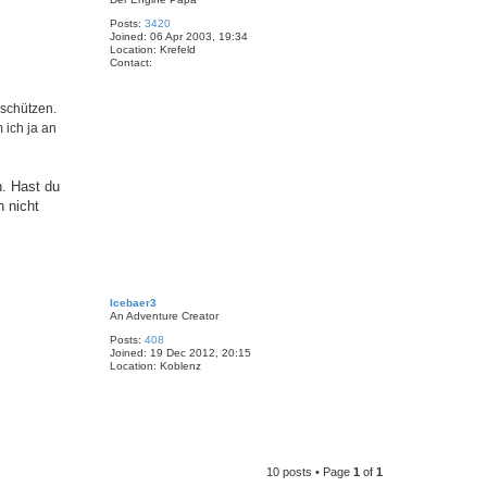
Posts:
3420
Joined:
06 Apr 2003, 19:34
Location:
Krefeld
Contact:
C
o
n
 schützen.
t
a
 ich ja an
c
t
Z
i
n. Hast du
m
o
h nicht
n
d
T
o
Icebaer3
p
An Adventure Creator
Posts:
408
Joined:
19 Dec 2012, 20:15
Location:
Koblenz
T
10 posts • Page
1
of
1
o