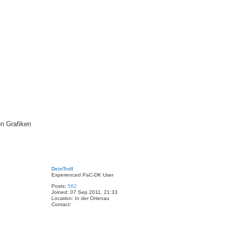
m
o
n
d
en Grafiken
T
o
DeinTroll
p
Experienced PaC-DK User
Posts:
562
Joined:
07 Sep 2011, 21:33
Location:
In der Ortenau
Contact:
C
o
n
t