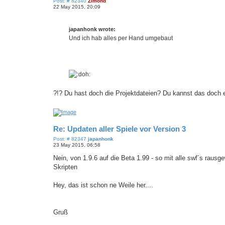
P
Post: # 82340
Zimond
o
22 May 2015, 20:09
s
t
japanhonk wrote:
Und ich hab alles per Hand umgebaut
?!? Du hast doch die Projektdateien? Du kannst das doch e
Re: Updaten aller Spiele vor Version 3
P
Post: # 82347
japanhonk
o
23 May 2015, 06:58
s
t
Nein, von 1.9.6 auf die Beta 1.99 - so mit alle swf´s rausg
Skripten
Hey, das ist schon ne Weile her....
Gruß