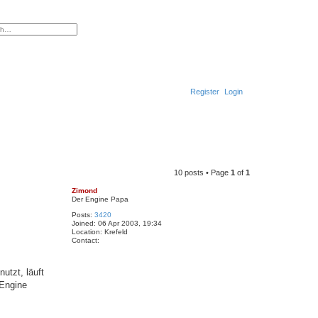
ced search
Register
Login
S
e
a
10 posts • Page
1
of
1
r
Zimond
c
Der Engine Papa
h
Posts:
3420
Joined:
06 Apr 2003, 19:34
Location:
Krefeld
Contact:
C
o
n
utzt, läuft
t
a
 Engine
c
t
Z
i