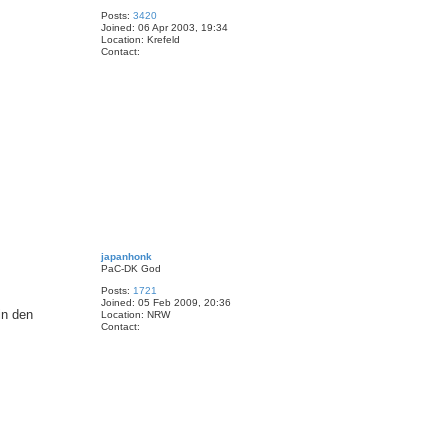
Posts:
3420
Joined:
06 Apr 2003, 19:34
Location:
Krefeld
Contact:
C
o
n
t
a
c
t
Z
i
m
o
n
d
T
o
japanhonk
p
PaC-DK God
Posts:
1721
Joined:
05 Feb 2009, 20:36
in den
Location:
NRW
Contact:
C
o
n
t
a
c
t
j
a
p