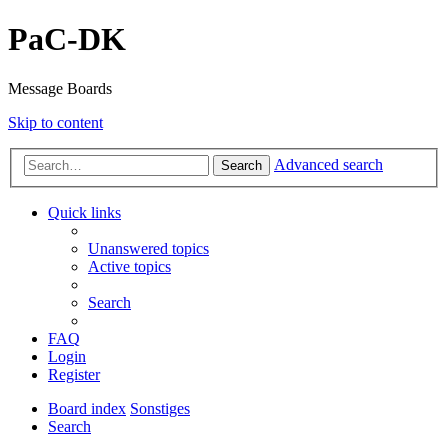
PaC-DK
Message Boards
Skip to content
Advanced search
Search
Quick links
Unanswered topics
Active topics
Search
FAQ
Login
Register
Board index
Sonstiges
Search