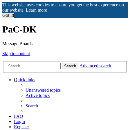
This website uses cookies to ensure you get the best experience on
our website.
Learn more
Got it!
PaC-DK
Message Boards
Skip to content
Advanced search
Search
Quick links
Unanswered topics
Active topics
Search
FAQ
Login
Register