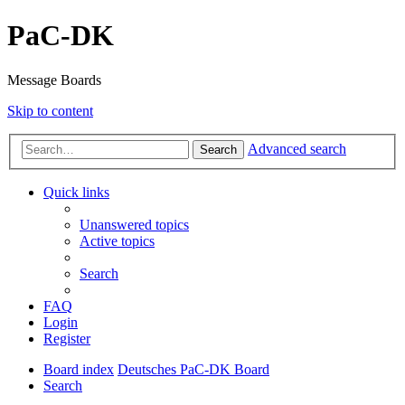
PaC-DK
Message Boards
Skip to content
Advanced search
Search
Quick links
Unanswered topics
Active topics
Search
FAQ
Login
Register
Board index
Deutsches PaC-DK Board
Search