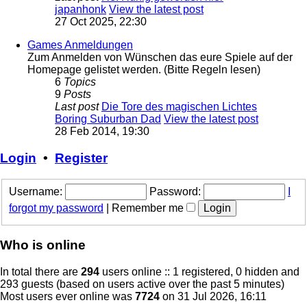
japanhonk
View the latest post
27 Oct 2025, 22:30
Games Anmeldungen
Zum Anmelden von Wünschen das eure Spiele auf der
Homepage gelistet werden. (Bitte Regeln lesen)
6
Topics
9
Posts
Last post
Die Tore des magischen Lichtes
Boring Suburban Dad
View the latest post
28 Feb 2014, 19:30
Login
•
Register
Username:
Password:
I
forgot my password
|
Remember me
Who is online
In total there are
294
users online :: 1 registered, 0 hidden and
293 guests (based on users active over the past 5 minutes)
Most users ever online was
7724
on 31 Jul 2026, 16:11