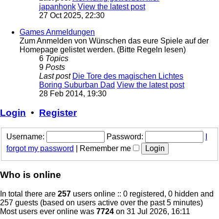
japanhonk
View the latest post
27 Oct 2025, 22:30
Games Anmeldungen
Zum Anmelden von Wünschen das eure Spiele auf der
Homepage gelistet werden. (Bitte Regeln lesen)
6
Topics
9
Posts
Last post
Die Tore des magischen Lichtes
Boring Suburban Dad
View the latest post
28 Feb 2014, 19:30
Login
•
Register
Username:
Password:
I
forgot my password
|
Remember me
Who is online
In total there are
257
users online :: 0 registered, 0 hidden and
257 guests (based on users active over the past 5 minutes)
Most users ever online was
7724
on 31 Jul 2026, 16:11