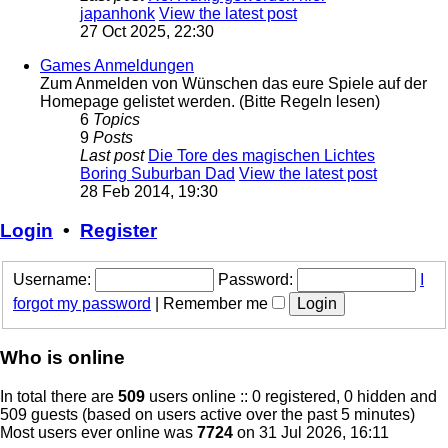
japanhonk
View the latest post
27 Oct 2025, 22:30
Games Anmeldungen
Zum Anmelden von Wünschen das eure Spiele auf der
Homepage gelistet werden. (Bitte Regeln lesen)
6
Topics
9
Posts
Last post
Die Tore des magischen Lichtes
Boring Suburban Dad
View the latest post
28 Feb 2014, 19:30
Login
•
Register
Username:
Password:
I
forgot my password
|
Remember me
Who is online
In total there are
509
users online :: 0 registered, 0 hidden and
509 guests (based on users active over the past 5 minutes)
Most users ever online was
7724
on 31 Jul 2026, 16:11